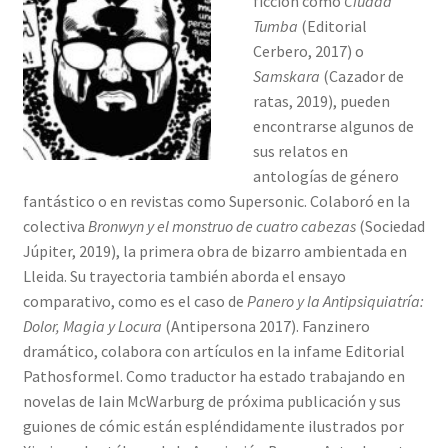
ficción como
Ciudad
Evel
Tumba
(Editorial
Cerbero, 2017) o
Max Ross
Samskara
(Cazador de
ratas, 2019), pueden
Mina
encontrarse algunos de
sus relatos en
Ximi
antologías de género
fantástico o en revistas como Supersonic. Colaboró en la
Topo
colectiva
Bronwyn y el monstruo de cuatro cabezas
(Sociedad
Júpiter, 2019), la primera obra de bizarro ambientada en
GLITTER CRITTER
Lleida. Su trayectoria también aborda el ensayo
comparativo, como es el caso de
Panero y la Antipsiquiatría:
Distribución
Dolor, Magia y Locura
(Antipersona 2017). Fanzinero
dramático, colabora con artículos en la infame Editorial
Contacta
Pathosformel. Como traductor ha estado trabajando en
novelas de Iain McWarburg de próxima publicación y sus
guiones de cómic están espléndidamente ilustrados por