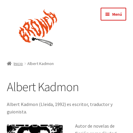
Ir
Ir
Menú
a
al
la
contenido
navegación
Inicio
Inicio
Albert Kadmon
Bronca
Albert Kadmon
Tienda
Expandi
Asociades
Albert Kadmon (Lleida, 1992) es escritor, traductor y
el
guionista.
menú
Albert Kadmon
hijo
Autor de novelas de