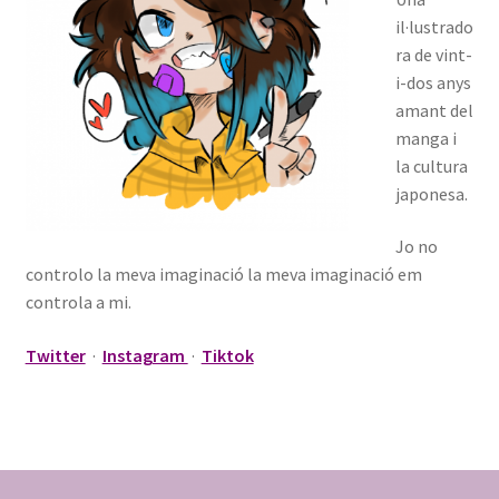
Evel
il·lustrado
ra de vint-
Max Ross
i-dos anys
amant del
Mina
manga i
la cultura
Ximi
japonesa.
Topo
Jo no
controlo la meva imaginació la meva imaginació em
GLITTER CRITTER
controla a mi.
Twitter
·
Instagram
·
Tiktok
Distribución
Contacta