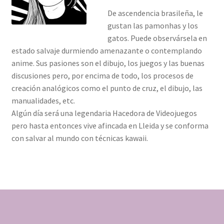
Evel
De ascendencia brasileña, le
gustan las pamonhas y los
Max Ross
gatos. Puede observársela en
estado salvaje durmiendo amenazante o contemplando
Mina
anime. Sus pasiones son el dibujo, los juegos y las buenas
discusiones pero, por encima de todo, los procesos de
Ximi
creación analógicos como el punto de cruz, el dibujo, las
manualidades, etc.
Topo
Algún día será una legendaria Hacedora de Videojuegos
pero hasta entonces vive afincada en Lleida y se conforma
GLITTER CRITTER
con salvar al mundo con técnicas kawaii.
Distribución
Contacta