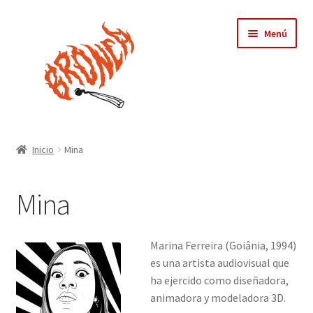
Ir
Ir
Menú
a
al
la
contenido
navegación
Inicio
Inicio
Mina
Bronca
Mina
Tienda
Expandi
Asociades
Marina Ferreira (Goiânia, 1994)
el
es una artista audiovisual que
menú
Albert Kadmon
ha ejercido como diseñadora,
hijo
animadora y modeladora 3D.