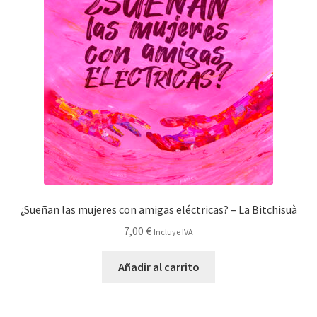
¿Sueñan las mujeres con amigas eléctricas? – La Bitchisuà
7,00
€
Incluye IVA
Añadir al carrito