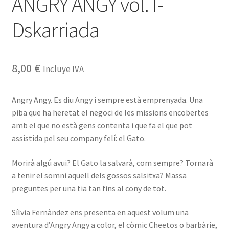
ANGRY ANGY vol. I-
Dskarriada
8,00
€
Incluye IVA
Angry Angy. Es diu Angy i sempre està emprenyada. Una
piba que ha heretat el negoci de les missions encobertes
amb el que no està gens contenta i que fa el que pot
assistida pel seu company felí: el Gato.
Morirà algú avui? El Gato la salvarà, com sempre? Tornarà
a tenir el somni aquell dels gossos salsitxa? Massa
preguntes per una tia tan fins al cony de tot.
Sílvia Fernàndez ens presenta en aquest volum una
aventura d’Angry Angy a color, el còmic Cheetos o barbàrie,