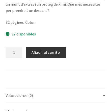
un munt d’extres i un pròleg de Ximi. Què més necessites
per prendre’t un descans?
32 pàgines. Color.
97 disponibles
ANGRY
Añadir al carrito
ANGY
vol.
I-
Dskarriada
cantidad
Valoraciones (0)